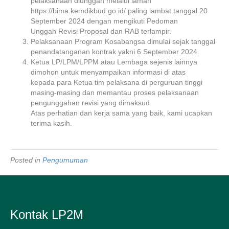
pelaksanaan diunggah melalui laman
https://bima.kemdikbud.go.id/ paling lambat tanggal 20
September 2024 dengan mengikuti Pedoman
Unggah Revisi Proposal dan RAB terlampir.
Pelaksanaan Program Kosabangsa dimulai sejak tanggal
penandatanganan kontrak yakni 6 September 2024.
Ketua LP/LPM/LPPM atau Lembaga sejenis lainnya
dimohon untuk menyampaikan informasi di atas
kepada para Ketua tim pelaksana di perguruan tinggi
masing-masing dan memantau proses pelaksanaan
pengunggahan revisi yang dimaksud.
Atas perhatian dan kerja sama yang baik, kami ucapkan
terima kasih.
Posted in
Pengumuman
Kontak LP2M